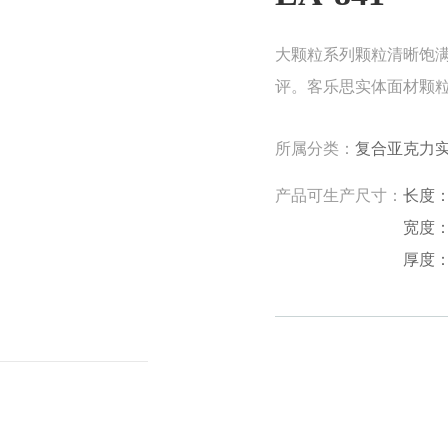
大颗粒系列颗粒清晰饱
评。客乐思实体面材颗
所属分类：
复合亚克力
产品可生产尺寸：
长度：1
宽度：5
厚度：6